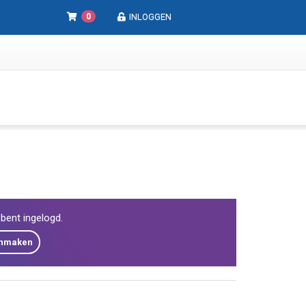
0
INLOGGEN
e bent ingelogd.
anmaken