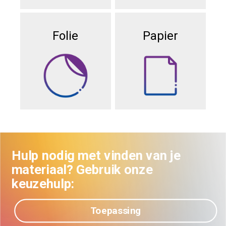
Folie
Papier
Hulp nodig met vinden van je
materiaal? Gebruik onze
keuzehulp:
Toepassing