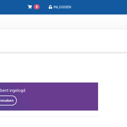
0
INLOGGEN
e bent ingelogd.
anmaken